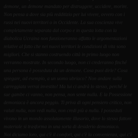
demone, un demone mandato per distruggere, uccidere, morire.
Non pensa a dove sia più redditizio per lui vivere, ovvero con i
russi nei nuovi territori o in Occidente. La sua coscienza vive
completamente separata dal corpo e in questa lotta con la
diabolica Ucraina non funzioneranno affatto le argomentazioni
relative al fatto che nei nuovi territori le condizioni di vita sono
migliori. Che si stanno costruendo città in primo luogo non
verranno mostrate. In secondo luogo, non ci crederanno finché
una persona è posseduta da un demone. Cosa puoi dirle? Cosa
spiegare, ad esempio, a un uomo ubriaco? Non andare sulla
carreggiata verrai investito! Ma lui ci andrà lo stesso, perché le
sue gambe ci vanno, non pensa, non sente nulla. E la Possessione
demoniaca è ancora peggio. Ti priva di ogni pensiero critico, non
valuti nulla, non vedi nulla, non credi più a nulla. I posseduti
vivono in un mondo assolutamente illusorio, dove lo stesso fattore
materiale si trasforma in una sorta di desiderio demoniaco.
Noi diciamo loro, qui c'è il comfort, qui c'è la convenienza, qui c'è