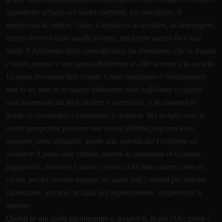
soprattutto all'odio nei nostri confronti. La russofobia, il
sentimento di rabbia, l'odio, il desiderio di uccidere, di distruggere,
hanno davvero unito quella società, ma anche questo ha i suoi
limiti. Il fallimento della controffensiva ha dimostrato che la Russia
è molto potente e con questo fallimento le élite ucraine e la società
Ucraina dovranno fare i conti. Come reagiranno? Onestamente
non lo so, non so se questo fallimento sarà sufficiente a colpirli
così duramente da farli crollare e arrendersi, o se saranno in
grado di ricostruirsi e continuare a resistere. Ma in ogni caso le
nostre prospettive possono non essere brillanti, ma non sono
negative, sono affidabili, legate alla volontà del Presidente di
condurre il paese alla vittoria, mentre la situazione in Ucraina
peggiorerà. Zelensky è stanco, prima ci ha fatto ridere come un
clown, poi ha versato sangue, ha usato tutti i metodi per attirare
l'attenzione, ma non ha nulla per impressionare, sorprendere o
ispirare.
Quindi la sua stella sta iniziando a spegnersi. In più l'Occidente è