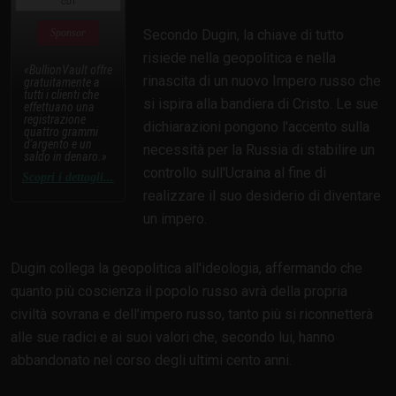
Sponsor
Secondo Dugin, la chiave di tutto
risiede nella geopolitica e nella
BullionVault offre
rinascita di un nuovo Impero russo che
gratuitamente a
tutti i clienti che
si ispira alla bandiera di Cristo. Le sue
effettuano una
registrazione
dichiarazioni pongono l'accento sulla
quattro grammi
d'argento e un
necessità per la Russia di stabilire un
saldo in denaro.
controllo sull'Ucraina al fine di
Scopri i dettagli...
realizzare il suo desiderio di diventare
un impero.
Dugin collega la geopolitica all'ideologia, affermando che
quanto più coscienza il popolo russo avrà della propria
civiltà sovrana e dell'impero russo, tanto più si riconnetterà
alle sue radici e ai suoi valori che, secondo lui, hanno
abbandonato nel corso degli ultimi cento anni.