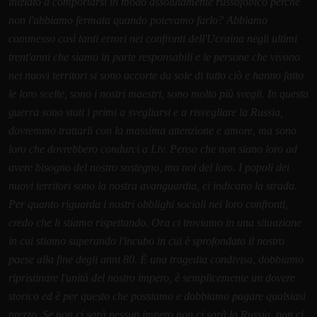
iniziato a comportarsi in modo assolutamente russofobico perché
non l'abbiamo fermata quando potevamo farlo? Abbiamo
commesso così tanti errori nei confronti dell'Ucraina negli ultimi
trent'anni che siamo in parte responsabili e le persone che vivono
nei nuovi territori si sono accorte da sole di tutto ciò e hanno fatto
le loro scelte, sono i nostri maestri, sono molto più svegli. In questa
guerra sono stati i primi a svegliarsi e a risvegliare la Russia,
dovremmo trattarli con la massima attenzione e amore, ma sono
loro che dovrebbero condurci a Liv. Penso che non siano loro ad
avere bisogno del nostro sostegno, ma noi del loro. I popoli dei
nuovi territori sono la nostra avanguardia, ci indicano la strada.
Per quanto riguarda i nostri obblighi sociali nei loro confronti,
credo che li stiamo rispettando. Ora ci troviamo in una situazione
in cui stiamo superando l'incubo in cui è sprofondato il nostro
paese alla fine degli anni 80. È una tragedia condivisa, dobbiamo
ripristinare l'unità del nostro impero, è semplicemente un dovere
storico ed è per questo che possiamo e dobbiamo pagare qualsiasi
prezzo. Se non ci sarà nessun impero non ci sarà la Russia, non ci