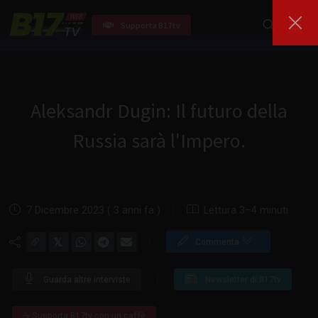
Supporta B17tv
Aleksandr Dugin: Il futuro della
Russia sarà l'Impero.
7 Dicembre 2023 ( 3 anni fa )
Lettura 3–4 minuti
𝕏
Commenta
Guarda altre interviste
Newsletter di B17tv
☕ Supporta B17tv con un caffè