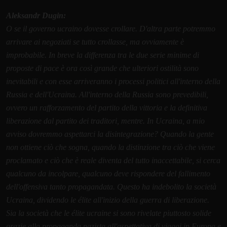
Aleksandr Dugin:
O se il governo ucraino dovesse crollare. D'altra parte potremmo
arrivare ai negoziati se tutto crollasse, ma ovviamente è
improbabile. In breve la differenza tra le due serie minime di
proposte di pace è ora così grande che ulteriori ostilità sono
inevitabili e con esse arriveranno i processi politici all'interno della
Russia e dell'Ucraina. All'interno della Russia sono prevedibili,
ovvero un rafforzamento del partito della vittoria e la definitiva
liberazione dal partito dei traditori, mentre. In Ucraina, a mio
avviso dovremmo aspettarci la disintegrazione? Quando la gente
non ottiene ciò che sogna, quando la distinzione tra ciò che viene
proclamato e ciò che è reale diventa del tutto inaccettabile, si cerca
qualcuno da incolpare, qualcuno deve rispondere del fallimento
dell'offensiva tanto propagandata. Questo ha indebolito la società
Ucraina, dividendo le élite all'inizio della guerra di liberazione.
Sia la società che le élite ucraine si sono rivelate piuttosto solide
grazie alla propaganda nazista all'aspettativa di viaggi in Europa e