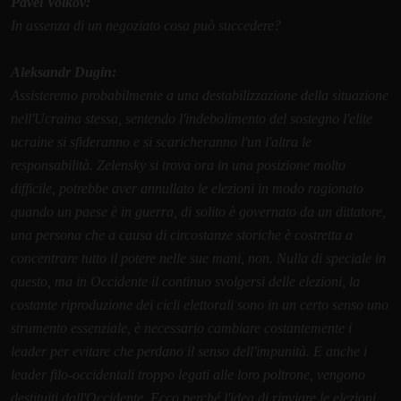
Pavel Volkov:
In assenza di un negoziato cosa può succedere?
Aleksandr Dugin:
Assisteremo probabilmente a una destabilizzazione della situazione
nell'Ucraina stessa, sentendo l'indebolimento del sostegno l'elite
ucraine si sfideranno e si scaricheranno l'un l'altra le
responsabilità. Zelensky si trova ora in una posizione molto
difficile, potrebbe aver annullato le elezioni in modo ragionato
quando un paese è in guerra, di solito è governato da un dittatore,
una persona che a causa di circostanze storiche è costretta a
concentrare tutto il potere nelle sue mani, non. Nulla di speciale in
questo, ma in Occidente il continuo svolgersi delle elezioni, la
costante riproduzione dei cicli elettorali sono in un certo senso uno
strumento essenziale, è necessario cambiare costantemente i
leader per evitare che perdano il senso dell'impunità. E anche i
leader filo-occidentali troppo legati alle loro poltrone, vengono
destituiti dall'Occidente. Ecco perché l'idea di rinviare le elezioni