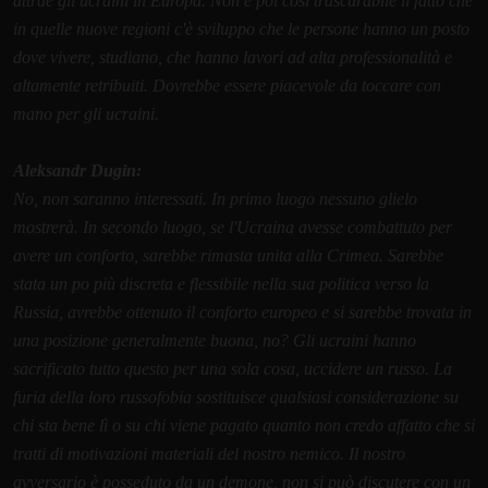
attrae gli ucraini in Europa. Non è poi così trascurabile il fatto che
in quelle nuove regioni c'è sviluppo che le persone hanno un posto
dove vivere, studiano, che hanno lavori ad alta professionalità e
altamente retribuiti. Dovrebbe essere piacevole da toccare con
mano per gli ucraini.
Aleksandr Dugin:
No, non saranno interessati. In primo luogo nessuno glielo
mostrerà. In secondo luogo, se l'Ucraina avesse combattuto per
avere un conforto, sarebbe rimasta unita alla Crimea. Sarebbe
stata un po più discreta e flessibile nella sua politica verso la
Russia, avrebbe ottenuto il conforto europeo e si sarebbe trovata in
una posizione generalmente buona, no? Gli ucraini hanno
sacrificato tutto questo per una sola cosa, uccidere un russo. La
furia della loro russofobia sostituisce qualsiasi considerazione su
chi sta bene lì o su chi viene pagato quanto non credo affatto che si
tratti di motivazioni materiali del nostro nemico. Il nostro
avversario è posseduto da un demone, non si può discutere con un