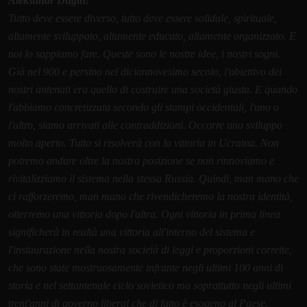
Aleksandr Dugin:
Tutto deve essere diverso, tutto deve essere solidale, spirituale,
altamente sviluppato, altamente educato, altamente organizzato. E
noi lo sappiamo fare. Queste sono le nostre idee, i nostri sogni.
Già nel 900 e persino nel diciannovesimo secolo, l'obiettivo dei
nostri antenati era quello di costruire una società giusta. E quando
l'abbiamo concretizzata secondo gli stampi occidentali, l'uno o
l'altro, siamo arrivati alle contraddizioni. Occorre uno sviluppo
molto aperto. Tutto si risolverà con la vittoria in Ucraina. Non
potremo andare oltre la nostra posizione se non rinnoviamo e
rivitalizziamo il sistema nella stessa Russia. Quindi, man mano che
ci rafforzeremo, man mano che rivendicheremo la nostra identità,
otterremo una vittoria dopo l'altra. Ogni vittoria in prima linea
significherà in realtà una vittoria all'interno del sistema e
l'instaurazione nella nostra società di leggi e proporzioni corrette,
che sono state mostruosamente infrante negli ultimi 100 anni di
storia e nel settantenale ciclo sovietico ma soprattutto negli ultimi
trent'anni di governo liberal che di fatto è esogeno al Paese.