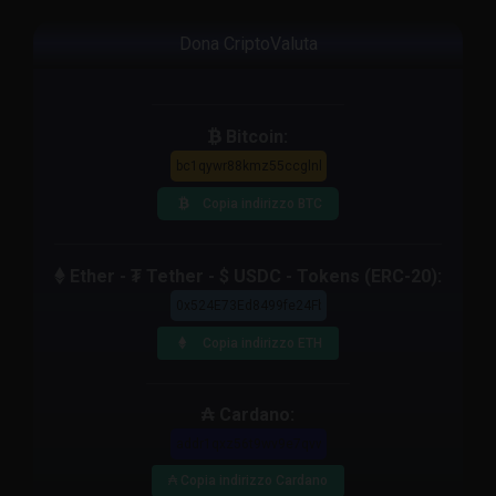
Dona CriptoValuta
Bitcoin:
Copia indirizzo BTC
Ether - ₮ Tether - $ USDC - Tokens (ERC-20):
Copia indirizzo ETH
₳ Cardano:
₳ Copia indirizzo Cardano