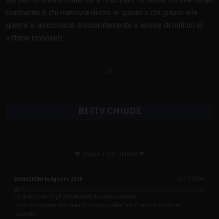
realmente è chi manovra dietro le quinte e chi grazie alla
guerra si arricchisce smisuratamente a spese di milioni di
vittime innocenti.
B17TV CHIUDE
💖 Grazie a tutti di tutto 💖
0
€
DONAZIONI in Agosto 2026
/ 1500€
Le donazioni e gli abbonamenti sono sospesi.
Puoi comunque ancora offrirmi un caffe' per il lavoro svolto in
passato.