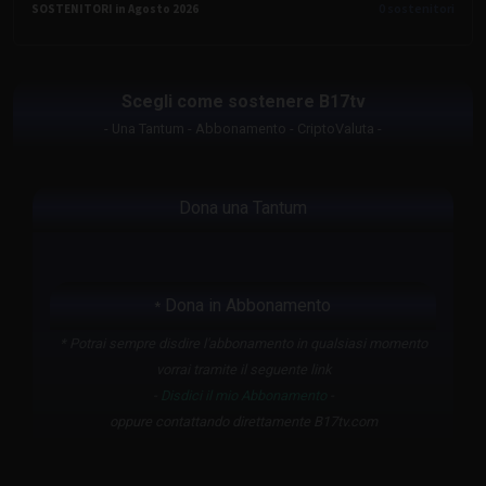
0
sostenitori
SOSTENITORI in Agosto 2026
Scegli come sostenere B17tv
- Una Tantum - Abbonamento - CriptoValuta -
Dona una Tantum
Dona in Abbonamento
*
* Potrai sempre disdire l'abbonamento in qualsiasi momento
vorrai tramite il seguente link
-
Disdici il mio Abbonamento
-
oppure contattando direttamente B17tv.com