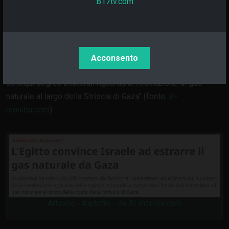
B17tv.com
L'ennesima manovra ingannevole
Un ulteriore particolare che dimostra come il popolo
palestinese venga costantemente ingannato, non solo dal
governo israeliano, ma anche dai propri leader, è il seguente:
Acconsento
"Nel periodo 2021-22, Egitto e Israele hanno partecipato a
colloqui segreti bilaterali riguardanti l'estrazione di gas
naturale al largo della Striscia di Gaza" (fonte:
al-
monitor.com
).
Articolo - tradotto - da Al-monitor.com