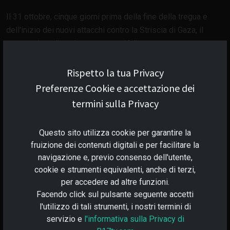
Il 31 ottobre, cinque giorni prima della fine della tregua e
dell'inizio dei nuovi attacchi contro la Striscia di Gaza, il
governo israeliano ha concesso 12 licenze per
l'esplorazione del gas naturale nelle sue acque a sei diverse
compagnie. La più importante di queste è British Petroleum
Rispetto la tua Privacy
(BP). BP è anch'essa un partner strategico del WEF (sono
Preferenze Cookie e accettazione dei
120 i partener strategici di quella organizzazione) che ha
termini sulla Privacy
stipulato un accordo da 1,5 miliardi di dollari con l'
azienda
informatica indiana Infosys
nel maggio 2023.
Questo sito utilizza cookie per garantire la
Ma chi è Infosys? Avete indovinato? Esatto è un altro un
fruizione dei contenuti digitali e per facilitare la
partner strategico del WEF, ma non solo il suo co-fondatore,
navigazione e, previo consenso dell'utente,
il miliardario Narayana Murthy, è ovviamente un collaboratore
cookie e strumenti equivalenti, anche di terzi,
del WEF, ma, pensa a volte il caso, è anche il suocero del
per accedere ad altre funzioni.
Primo Ministro britannico Rishi Sunak, che a sua volta è uno
Facendo click sul pulsante seguente accetti
dei Giovani Leader Globali del WEF.
l'utilizzo di tali strumenti, i nostri termini di
servizio e
l'informativa sulla Privacy di