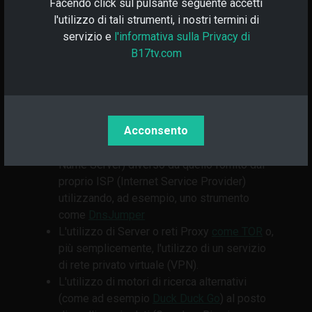
Facendo click sul pulsante seguente accetti
Per superare la censura geografica e accedere
l'utilizzo di tali strumenti, i nostri termini di
alle informazioni aggirando le varie restrizioni
servizio e
l'informativa sulla Privacy di
imposte dal proprio governo, si possono
B17tv.com
impiegare varie tecniche.
Questi metodi prevedono:
Acconsento
L'utilizzo di un risolutore DNS (Domain
Name Server) diverso da quello fornito dal
proprio ISP (Internet Service Provider)
utilizzando, ad esempio, uno strumento
come
DnsJumper
L'utilizzo di Server o reti Proxy
come TOR
o,
più semplicemente, l'utilizzo di un servizio
di rete privato virtuale (VPN).
L'utilizzo di motori di ricerca alternativi
(come ad esempio
Duck Duck Go
) al posto