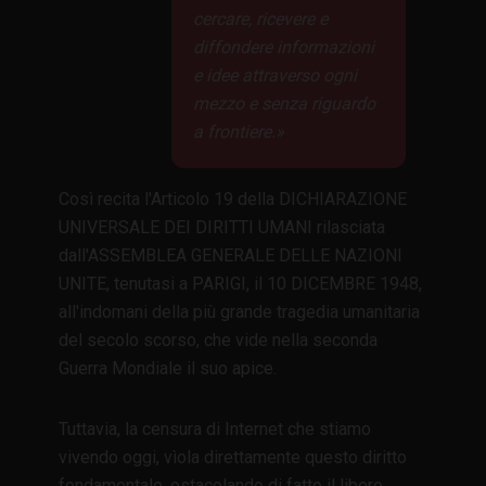
cercare, ricevere e
diffondere informazioni
e idee attraverso ogni
mezzo e senza riguardo
a frontiere.
Così recita l'Articolo 19 della DICHIARAZIONE
UNIVERSALE DEI DIRITTI UMANI rilasciata
dall'ASSEMBLEA GENERALE DELLE NAZIONI
UNITE, tenutasi a PARIGI, il 10 DICEMBRE 1948,
all'indomani della più grande tragedia umanitaria
del secolo scorso, che vide nella seconda
Guerra Mondiale il suo apice.
Tuttavia, la censura di Internet che stiamo
vivendo oggi, vìola direttamente questo diritto
fondamentale, ostacolando di fatto il libero