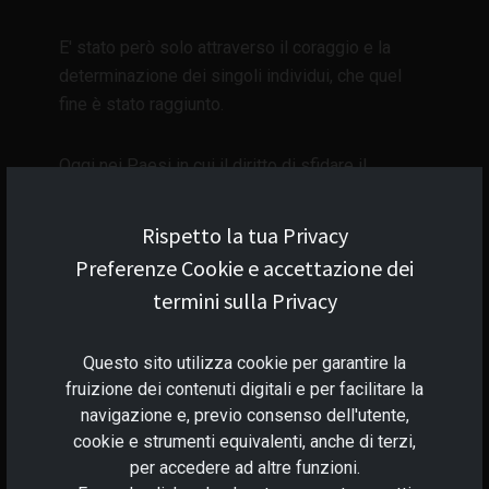
E' stato però solo attraverso il coraggio e la
determinazione dei singoli individui, che quel
fine è stato raggiunto.
Oggi nei Paesi in cui il diritto di sfidare il
legislatore non è riconosciuto o valorizzato, e
l'Italia è tra questi, diventa ancora più cruciale
Rispetto la tua Privacy
sostenere il diritto universale della libertà di
Preferenze Cookie e accettazione dei
espressione e di pensiero, in modo attivo e
termini sulla Privacy
costante. Indirettamente anche il boicottaggio,
dei servizi online che sostengono la censura,
Questo sito utilizza cookie per garantire la
può aiutare.
fruizione dei contenuti digitali e per facilitare la
navigazione e, previo consenso dell'utente,
Questo, insomma, è un diritto fondamentale, che
cookie e strumenti equivalenti, anche di terzi,
dovremmo proteggere SEMPRE!
per accedere ad altre funzioni.