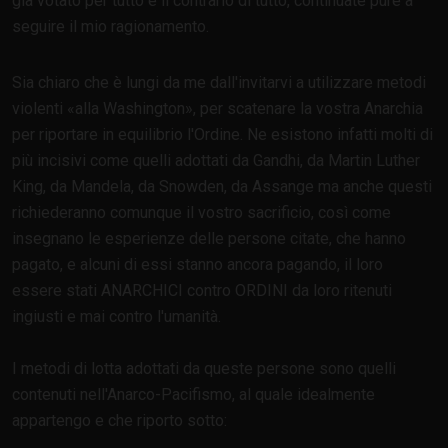
già votato per tutto e il contrario di tutto, continuate pure a
seguire il mio ragionamento.
Sia chiaro che è lungi da me dall'invitarvi a utilizzare metodi
violenti
alla Washington
, per scatenare la vostra Anarchia
per riportare in equilibrio l'Ordine. Ne esistono infatti molti di
più incisivi come quelli adottati da Gandhi, da Martin Luther
King, da Mandela, da Snowden, da Assange ma anche questi
richiederanno comunque il vostro sacrificio, così come
insegnano le esperienze delle persone citate, che hanno
pagato, e alcuni di essi stanno ancora pagando, il loro
essere stati ANARCHICI contro ORDINI da loro ritenuti
ingiusti e mai contro l'umanità.
I metodi di lotta adottati da queste persone sono quelli
contenuti nell'Anarco-Pacifismo, al quale idealmente
appartengo e che riporto sotto: