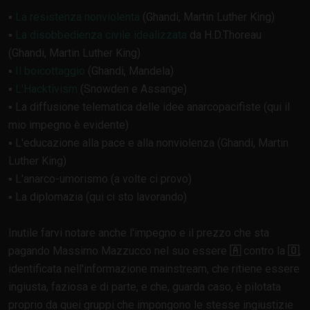
▪
La resistenza nonviolenta
(Ghandi, Martin Luther King)
▪
La disobbedienza civile idealizzata
da H.D.Thoreau
(Ghandi, Martin Luther King)
▪
Il boicottaggio
(Ghandi, Mandela)
▪
L'Hacktivism
(Snowden e Assange)
▪ La diffusione telematica delle idee anarcopacifiste (qui il
mio impegno è evidente)
▪ L'educazione alla pace e alla nonviolenza (Ghandi, Martin
Luther King)
▪ L'anarco-umorismo (a volte ci provo)
▪ La diplomazia (qui ci sto lavorando)
Inutile farvi notare anche l'impegno e il prezzo che sta
pagando Massimo Mazzucco nel suo essere
🇦
contro la
🇴
,
identificata nell'informazione mainstream, che ritiene essere
ingiusta, faziosa e di parte, e che, guarda caso, è pilotata
proprio da quei gruppi che impongono le stesse ingiustizie