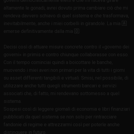
governi democraticamente eletti e che mi faceva girare
altamente le gonadi, avrei dovuto prima cambiare ciò che mi
rendeva davvero schiavo di quel sistema e che trasformava,
inevitabilmente, anche i miei corbelli in girandole. La mia
🇦
emerse definitivamente dalla mia
🇴
.
Decisi così di attuare misure concrete contro il
governo dei
governi
in primis e contro chiunque collaborasse con esso.
Con il tempo cominciai quindi a boicottare le banche,
muovendo i miei averi non primari per la vita di tutti i giorni
su asset differenti tangibili e virtuali. Smisi, nel possibile, di
utilizzare anche tutti quegli strumenti bancari e servizi
associati che, di fatto, mi rendevano sottomesso a quel
sistema.
Sospesi così di leggere giornali di economia e libri finanziari
pubblicati da quel sistema se non solo per rintracciare
fandonie di regime e attrezzarmi così per poterle anche
distinguere in futuro.