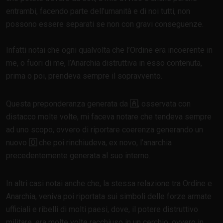
entrambi, facendo parte dell’umanità e di noi tutti, non
possono essere separati se non con gravi conseguenze.
Infatti notai che ogni qualvolta che l’Ordine era incoerente in
me, o fuori di me, l’Anarchia distruttiva in esso contenuta,
prima o poi, prendeva sempre il sopravvento.
Questa preponderanza generata da
🇦
, osservata con
distacco molte volte, mi faceva notare che tendeva sempre
ad uno scopo, ovvero di riportare coerenza generando un
nuovo
🇴
che poi rinchiudeva, ex novo, l’anarchia
precedentemente generata al suo interno.
In altri casi notai anche che, la stessa relazione tra Ordine e
Anarchia, veniva poi riportata sui simboli delle forze armate
ufficiali e ribelli di molti paesi, dove, il potere distruttivo
militare, era molte volte racchiuso in un cerchio, ovvero in