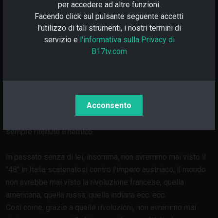
per accedere ad altre funzioni.
un metodo di governo ma un motore che si mette in moto
Facendo click sul pulsante seguente accetti
per abbattere un governo e per far nascere un nuovo
l'utilizzo di tali strumenti, i nostri termini di
governo dalle ceneri di quello precedente.
servizio e
l'informativa sulla Privacy di
B17tv.com
L'Anarchia, nella mia convinzione, è quindi semplicemente un
metodo di lotta, che viene utilizzata da sempre nei secoli,
come ultima istanza e in molteplici forme, da persone
comuni stufe di essere governate in modo ritenuto ingiusto,
Acconsento
o da forze militari per ragioni simili, con lo scopo di generare
la distruzione all’interno dell’ordine che, in entrambi i casi, è
sempre ritenuto il nemico.
In passato senza di lei, insomma, non avremmo mai visto il
"48" in Italia scatenatosi contro l'impero austriaco, il mondo
non avrebbe mai visto la rivoluzione francese, quella
americana, quella russa, quella indiana ecc. ecc.
Così come, grazie a quelle rivoluzioni, non avremmo mai