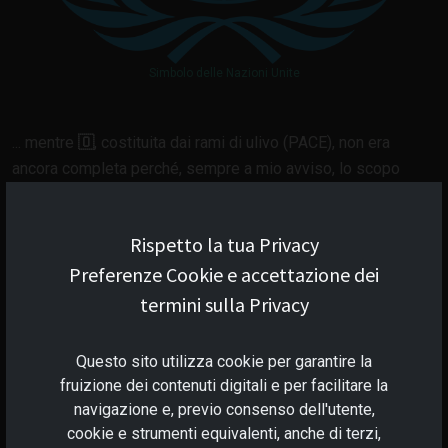
Simbolo delle Nazioni Unite
... mentre
🇴
, costituita dai rami di ulivo (PACE), non era
ancora completa perché, sempre a mio avviso, lo scopo
dell'
Ordine di Pace Mondiale
, che si prefigge quella
Istituzione, non era e non è, ancora stato raggiunto.
Rispetto la tua Privacy
Preferenze Cookie e accettazione dei
Premesso tutto questo passo celermente alla domanda
termini sulla Privacy
successiva.
L'Anarchia è una forma di Governo?
Questo sito utilizza cookie per garantire la
fruizione dei contenuti digitali e per facilitare la
Dopo quanto scritto inizialmente, penso proprio di poter
navigazione e, previo consenso dell'utente,
affermare che non lo sia! L'Anarchia, per me, non è mai stata
cookie e strumenti equivalenti, anche di terzi,