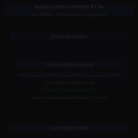
Scegli come sostenere B17tv
- Una Tantum - Abbonamento - CriptoValuta -
Dona una Tantum
Dona in Abbonamento
*
* Potrai sempre disdire l'abbonamento in qualsiasi momento
vorrai tramite il seguente link
-
Disdici il mio Abbonamento
-
oppure contattando direttamente B17tv.com
Dona CriptoValuta