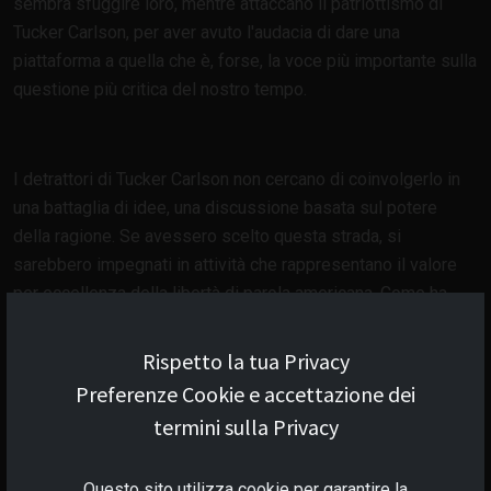
sembra sfuggire loro, mentre attaccano il patriottismo di
Tucker Carlson, per aver avuto l'audacia di dare una
piattaforma a quella che è, forse, la voce più importante sulla
questione più critica del nostro tempo.
I detrattori di Tucker Carlson non cercano di coinvolgerlo in
una battaglia di idee, una discussione basata sul potere
della ragione. Se avessero scelto questa strada, si
sarebbero impegnati in attività che rappresentano il valore
per eccellenza della libertà di parola americana. Come ha
sottolineato un giudice della Corte Suprema degli Stati Uniti,
Lois Brandeis, "non dobbiamo temere i discorsi
Rispetto la tua Privacy
demoralizzanti di alcuni, se permettiamo agli altri di
Preferenze Cookie e accettazione dei
dimostrare i loro errori e, soprattutto, quando la legge è
termini sulla Privacy
pronta a punire il primo atto criminale derivante da falsi
ragionamenti".
Questo sito utilizza cookie per garantire la