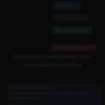
Commenta
Leggi altri articoli
Newsletter di B17tv
☕ Supporta B17tv con un caffè
Il trionfo del libero pensiero sulla
manipolazione narrativa
Versione audio dell'articolo:
L'intervista di Tucker Carlson a Putin è un bene per l'America.
Durata: 8min e 56sec