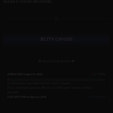
Russia e il resto del mondo.
B17TV CHIUDE
💖 Grazie a tutti di tutto 💖
0
€
DONAZIONI in Agosto 2026
/ 1500€
Le donazioni e gli abbonamenti sono sospesi.
Puoi comunque ancora offrirmi un caffe' per il lavoro svolto in
passato.
0
sostenitori
SOSTENITORI in Agosto 2026