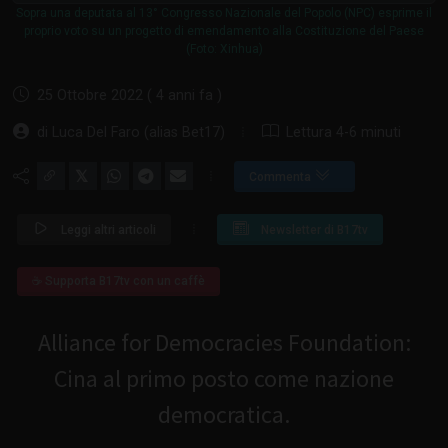
Sopra una deputata al 13° Congresso Nazionale del Popolo (NPC) esprime il
proprio voto su un progetto di emendamento alla Costituzione del Paese
(Foto: Xinhua)
25 Ottobre 2022 ( 4 anni fa )
Lettura 4-6 minuti
di Luca Del Faro (alias Bet17)
𝕏
Commenta
Leggi altri articoli
Newsletter di B17tv
☕ Supporta B17tv con un caffè
Alliance for Democracies Foundation:
Cina al primo posto come nazione
democratica.