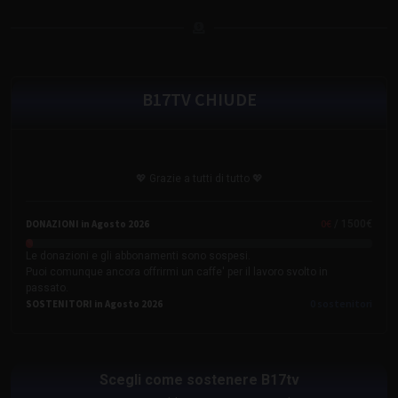
B17TV CHIUDE
💖 Grazie a tutti di tutto 💖
0
€
DONAZIONI in Agosto 2026
/ 1500€
Le donazioni e gli abbonamenti sono sospesi.
Puoi comunque ancora offrirmi un caffe' per il lavoro svolto in
passato.
0
sostenitori
SOSTENITORI in Agosto 2026
Scegli come sostenere B17tv