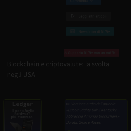
Commenta
Leggi altri articoli
Newsletter di B17tv
☕ Supporta B17tv con un caffè
Blockchain e criptovalute: la svolta
negli USA
Versione audio dell'articolo:
Bitcoin Rights Bill: il Kentucky
Abbraccia il mondo Blockchain.
Durata: 2min e 45sec