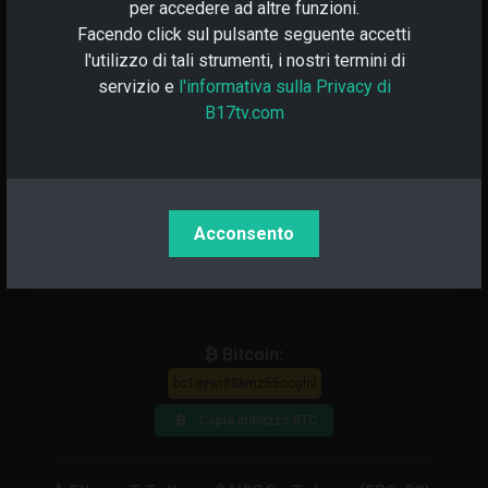
per accedere ad altre funzioni.
Facendo click sul pulsante seguente accetti
Dona in Abbonamento
*
l'utilizzo di tali strumenti, i nostri termini di
* Potrai sempre disdire l'abbonamento in qualsiasi momento
servizio e
l'informativa sulla Privacy di
vorrai tramite il seguente link
B17tv.com
-
Disdici il mio Abbonamento
-
oppure contattando direttamente B17tv.com
Acconsento
Dona CriptoValuta
Bitcoin:
Copia indirizzo BTC