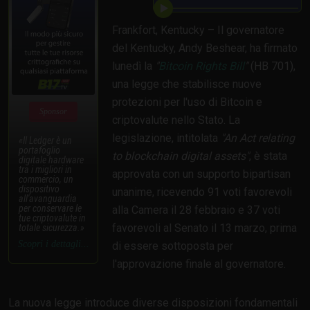
Frankfort, Kentucky – Il governatore
del Kentucky, Andy Beshear, ha firmato
lunedì la
"
Bitcoin Rights Bill
"
(HB 701),
una legge che stabilisce nuove
protezioni per l'uso di Bitcoin e
Sponsor
criptovalute nello Stato. La
legislazione, intitolata
"An Act relating
Il Ledger è un
portafoglio
to blockchain digital assets"
, è stata
digitale hardware
tra i migliori in
approvata con un supporto bipartisan
commercio, un
dispositivo
unanime, ricevendo 91 voti favorevoli
all'avanguardia
per conservare le
alla Camera il 28 febbraio e 37 voti
tue criptovalute in
favorevoli al Senato il 13 marzo, prima
totale sicurezza.
Scopri i dettagli...
di essere sottoposta per
l'approvazione finale al governatore.
La nuova legge introduce diverse disposizioni fondamentali