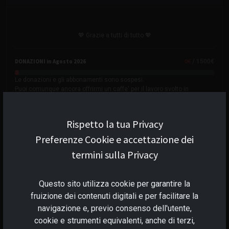
💖 Grazie a tutti di tutto 💖
0
€
DONAZIONI in Agosto 2026
/ 1500€
Le donazioni e gli abbonamenti sono sospesi.
Puoi comunque ancora offrirmi un caffe' per il lavoro svolto in
passato.
0
sostenitori
SOSTENITORI in Agosto 2026
Rispetto la tua Privacy
Preferenze Cookie e accettazione dei
Scegli come sostenere B17tv
termini sulla Privacy
- Una Tantum - Abbonamento - CriptoValuta -
Questo sito utilizza cookie per garantire la
fruizione dei contenuti digitali e per facilitare la
Dona una Tantum
navigazione e, previo consenso dell'utente,
cookie e strumenti equivalenti, anche di terzi,