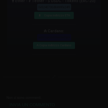
Ether - ₮ Tether - $ USDC - Tokens (ERC-20):
Copia indirizzo ETH
₳ Cardano:
₳ Copia indirizzo Cardano
Non ci sono commenti.
INVIA UN COMMENTO