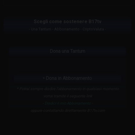
Scegli come sostenere B17tv
- Una Tantum - Abbonamento - CriptoValuta -
Dona una Tantum
Dona in Abbonamento
*
* Potrai sempre disdire l'abbonamento in qualsiasi momento
vorrai tramite il seguente link
-
Disdici il mio Abbonamento
-
oppure contattando direttamente B17tv.com