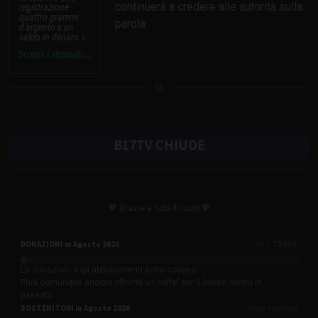
continuerà a credere alle autorità sulla
registrazione
quattro grammi
parola.
d'argento e un
saldo in denaro.
Scopri i dettagli...
B17TV CHIUDE
💖 Grazie a tutti di tutto 💖
0
€
DONAZIONI in Agosto 2026
/ 1500€
Le donazioni e gli abbonamenti sono sospesi.
Puoi comunque ancora offrirmi un caffe' per il lavoro svolto in
passato.
0
sostenitori
SOSTENITORI in Agosto 2026