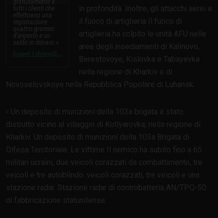
gratuitamente a
in profondità. Inoltre, gli attacchi aerei e
tutti i clienti che
effettuano una
il fuoco di artiglieria Il fuoco di
registrazione
quattro grammi
artiglieria ha colpito le unità AFU nelle
d'argento e un
saldo in denaro.
aree degli insediamenti di Kalinovo,
Scopri i dettagli...
Berestovoye, Kislovka e Tabayevka
nella regione di Kharkiv e di
Novoselovskoye nella Repubblica Popolare di Luhansk.
▫️ Un deposito di munizioni della 103a brigata è stato
distrutto vicino al villaggio di Kotlyarovka, nella regione di
Kharkiv. Un deposito di munizioni della 103a Brigata di
Difesa Territoriale. Le vittime Il nemico ha subito fino a 65
militari ucraini, due veicoli corazzati da combattimento, tre
veicoli e tre autoblindo. veicoli corazzati, tre veicoli e una
stazione radar. Stazione radar di controbatteria AN/TPQ-50
di fabbricazione statunitense.