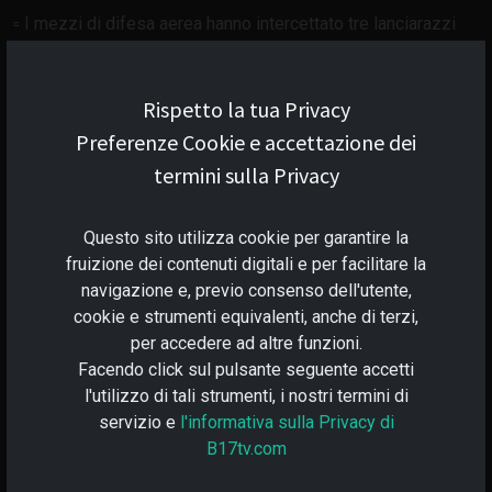
▫️ I mezzi di difesa aerea hanno intercettato tre lanciarazzi
multipli HIMARS durante la giornata. Inoltre, 43 veicoli aerei
senza pilota sono stati distrutti nelle aree degli insediamenti
Rispetto la tua Privacy
di Tavolzhanka, Zhovtnevoye nella regione di Kharkiv,
Novodruzhsk, Berestovoye, Zaliman nella Repubblica
Preferenze Cookie e accettazione dei
Popolare di Luhansk, Krasnaya Gora, Podgorodnoye nella
termini sulla Privacy
Repubblica Popolare di Donetsk, Novogorovka, Rabotino,
Gulyaypol, Mirnoye nella regione di Zaporizhzhya e
Questo sito utilizza cookie per garantire la
Geroyskoye nella regione di Kherson.
fruizione dei contenuti digitali e per facilitare la
navigazione e, previo consenso dell'utente,
In totale, dall'inizio dell'operazione militare speciale sono
cookie e strumenti equivalenti, anche di terzi,
stati distrutti 455 aerei, 242 elicotteri, 5.090 veicoli aerei
per accedere ad altre funzioni.
Facendo click sul pulsante seguente accetti
senza pilota, 426 sistemi missilistici antiaerei, 10.740 carri
l'utilizzo di tali strumenti, i nostri termini di
armati e altri veicoli corazzati da combattimento, 1.139
servizio e
l'informativa sulla Privacy di
lanciarazzi multipli, 5.504 artiglieria da campo e mortai e
B17tv.com
11.735 unità di veicoli militari speciali.