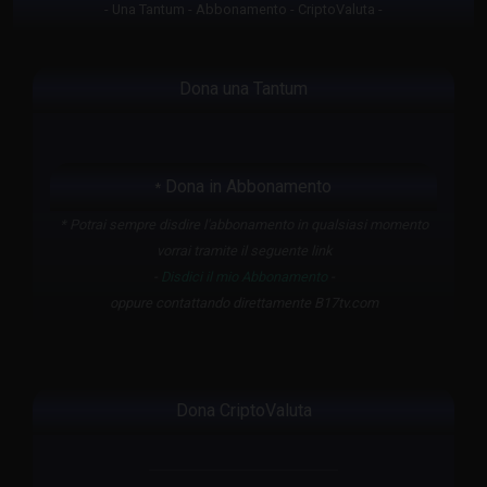
- Una Tantum - Abbonamento - CriptoValuta -
Dona una Tantum
Dona in Abbonamento
*
* Potrai sempre disdire l'abbonamento in qualsiasi momento
vorrai tramite il seguente link
-
Disdici il mio Abbonamento
-
oppure contattando direttamente B17tv.com
Dona CriptoValuta