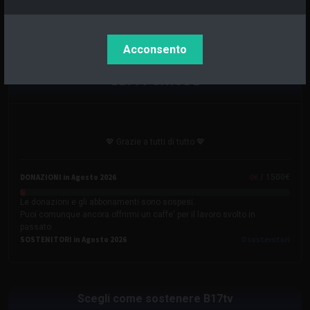
Acconsento
B17TV CHIUDE
💖 Grazie a tutti di tutto 💖
0
€
DONAZIONI in Agosto 2026
/ 1500€
Le donazioni e gli abbonamenti sono sospesi.
Puoi comunque ancora offrirmi un caffe' per il lavoro svolto in
passato.
0
sostenitori
SOSTENITORI in Agosto 2026
Scegli come sostenere B17tv