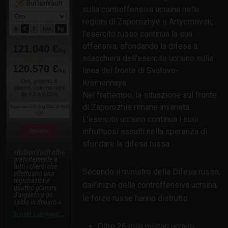
sulla controffensiva ucraina nelle
regioni di Zaporozhye e Artyomovsk,
l'esercito russo continua la sua
offensiva, sfondando la difesa a
scacchiera dell'esercito ucraino sulla
linea del fronte di Svatovo-
Kremennaya.
Nel frattempo, la situazione sul fronte
di Zaporozhie rimane invariata.
L'esercito ucraino continua i suoi
infruttuosi assalti nella speranza di
Sponsor
sfondare la difesa russa.
BullionVault offre
gratuitamente a
tutti i clienti che
Secondo il ministro della Difesa russo,
effettuano una
registrazione
dall'inizio della controffensiva ucraina,
quattro grammi
d'argento e un
le forze russe hanno distrutto:
saldo in denaro.
Scopri i dettagli...
Oltre 26 mila militari ucraini.