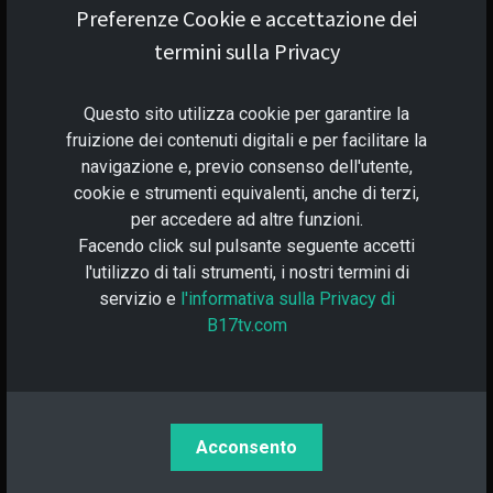
Preferenze Cookie e accettazione dei
termini sulla Privacy
₳ Cardano:
Questo sito utilizza cookie per garantire la
₳ Copia indirizzo Cardano
fruizione dei contenuti digitali e per facilitare la
navigazione e, previo consenso dell'utente,
cookie e strumenti equivalenti, anche di terzi,
per accedere ad altre funzioni.
Facendo click sul pulsante seguente accetti
l'utilizzo di tali strumenti, i nostri termini di
servizio e
l'informativa sulla Privacy di
B17tv.com
B17TV
Acconsento
19/10/2023, 12:55