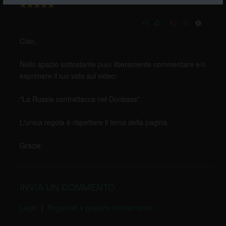
+0
-0
Ciao,
Nello spazio sottostante puoi liberamente commentare e/o
esprimere il tuo voto sul video:
"La Russia contrattacca nel Donbass"
L'unica regola è rispettare il tema della pagina.
Grazie.
INVIA UN COMMENTO
Login
|
Registrati x postare direttamente