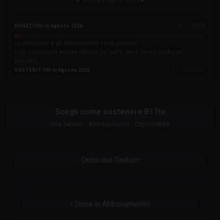
💖 Grazie a tutti di tutto 💖
0
€
DONAZIONI in Agosto 2026
/ 1500€
Le donazioni e gli abbonamenti sono sospesi.
Puoi comunque ancora offrirmi un caffe' per il lavoro svolto in
passato.
0
sostenitori
SOSTENITORI in Agosto 2026
Scegli come sostenere B17tv
- Una Tantum - Abbonamento - CriptoValuta -
Dona una Tantum
Dona in Abbonamento
*