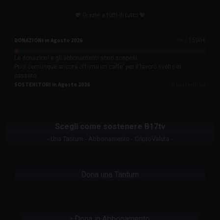
💖 Grazie a tutti di tutto 💖
0
€
DONAZIONI in Agosto 2026
/ 1500€
Le donazioni e gli abbonamenti sono sospesi.
Puoi comunque ancora offrirmi un caffe' per il lavoro svolto in
passato.
0
sostenitori
SOSTENITORI in Agosto 2026
Scegli come sostenere B17tv
- Una Tantum - Abbonamento - CriptoValuta -
Dona una Tantum
Dona in Abbonamento
*