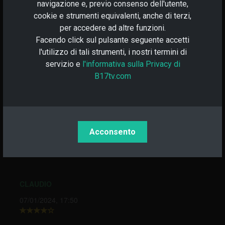
navigazione e, previo consenso dell'utente,
Copia indirizzo ETH
cookie e strumenti equivalenti, anche di terzi,
per accedere ad altre funzioni.
Facendo click sul pulsante seguente accetti
₳ Cardano:
l'utilizzo di tali strumenti, i nostri termini di
servizio e
l'informativa sulla Privacy di
B17tv.com
₳ Copia indirizzo Cardano
Acconsento
CLAUDIO
07/01/2024, 17:50