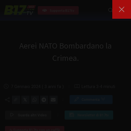
Supporta B17tv
Aerei NATO Bombardano la
Crimea.
7 Gennaio 2024 ( 3 anni fa )
Lettura 3-4 minuti
𝕏
Commenta
Guarda altri Video
Newsletter di B17tv
☕ Supporta B17tv con un caffè