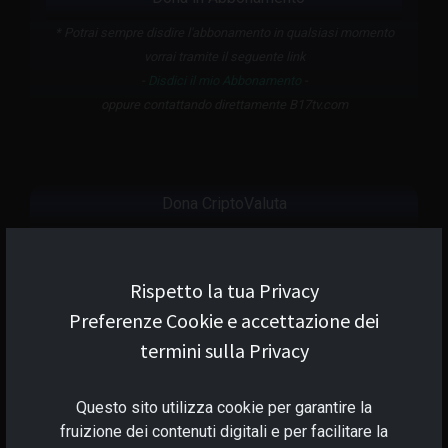
* Potrai sempre disdire l'abbonamento in qualsiasi momento
vorrai tramite il seguente link
-
Disdici il mio Abbonamento
-
oppure contattando direttamente B17tv.com
Dona CriptoValuta
Rispetto la tua Privacy
Bitcoin:
Preferenze Cookie e accettazione dei
termini sulla Privacy
Copia indirizzo BTC
Questo sito utilizza cookie per garantire la
Ether - ₮ Tether - $ USDC - Tokens (ERC-20):
fruizione dei contenuti digitali e per facilitare la