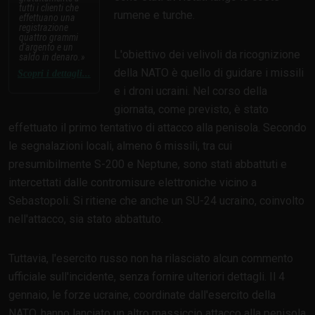
tutti i clienti che
rumene e turche.
effettuano una
registrazione
quattro grammi
d'argento e un
L'obiettivo dei velivoli da ricognizione
saldo in denaro.
della NATO è quello di guidare i missili
Scopri i dettagli...
e i droni ucraini. Nel corso della
giornata, come previsto, è stato
effettuato il primo tentativo di attacco alla penisola. Secondo
le segnalazioni locali, almeno 6 missili, tra cui
presumibilmente S-200 e Neptune, sono stati abbattuti e
intercettati dalle contromisure elettroniche vicino a
Sebastopoli. Si ritiene che anche un SU-24 ucraino, coinvolto
nell'attacco, sia stato abbattuto.
Tuttavia, l'esercito russo non ha rilasciato alcun commento
ufficiale sull'incidente, senza fornire ulteriori dettagli. Il 4
gennaio, le forze ucraine, coordinate dall'esercito della
NATO, hanno lanciato un altro massiccio attacco alla penisola