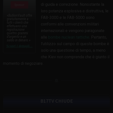
di guida e correzione. Nonostante la
Sponsor
loro potenza esplosiva e distruttiva, le
BullionVault offre
FAB-3000 e le FAB-5000 sono
gratuitamente a
tutti i clienti che
conformi alle convenzioni militari
effettuano una
registrazione
internazionali e vengono paragonate
quattro grammi
d'argento e un
alle
bombe nucleari tattiche
. Pertanto,
saldo in denaro.
l'utilizzo sul campo di queste bombe è
Scopri i dettagli...
solo una questione di tempo, a meno
che Kiev non comprenda che è giunto il
momento di negoziare.
B17TV CHIUDE