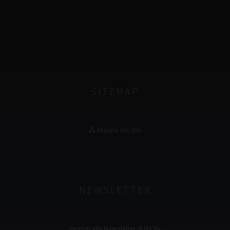
SITEMAP
Mappa del Sito
NEWSLETTER
Iscriviti alla Newsletter di B17tv