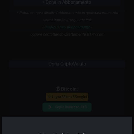
Dona in Abbonamento
*
* Potrai sempre disdire l'abbonamento in qualsiasi momento
vorrai tramite il seguente link
-
Disdici il mio Abbonamento
-
oppure contattando direttamente B17tv.com
Dona CriptoValuta
Bitcoin:
Copia indirizzo BTC
Ether - ₮ Tether - $ USDC - Tokens (ERC-20):