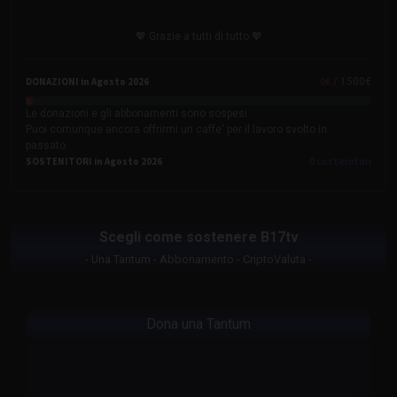
💖 Grazie a tutti di tutto 💖
0
€
DONAZIONI in Agosto 2026
/ 1500€
Le donazioni e gli abbonamenti sono sospesi.
Puoi comunque ancora offrirmi un caffe' per il lavoro svolto in
passato.
0
sostenitori
SOSTENITORI in Agosto 2026
Scegli come sostenere B17tv
- Una Tantum - Abbonamento - CriptoValuta -
Dona una Tantum