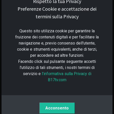
Rispetto la tua Privacy
Preferenze Cookie e accettazione dei
Copia indirizzo ETH
termini sulla Privacy
₳ Cardano:
Questo sito utilizza cookie per garantire la
fruizione dei contenuti digitali e per facilitare la
₳ Copia indirizzo Cardano
navigazione e, previo consenso dell'utente,
cookie e strumenti equivalenti, anche di terzi,
per accedere ad altre funzioni.
Facendo click sul pulsante seguente accetti
l'utilizzo di tali strumenti, i nostri termini di
servizio e
l'informativa sulla Privacy di
B17tv.com
Non ci sono commenti.
INVIA UN COMMENTO
Acconsento
Login
|
Registrati x postare direttamente