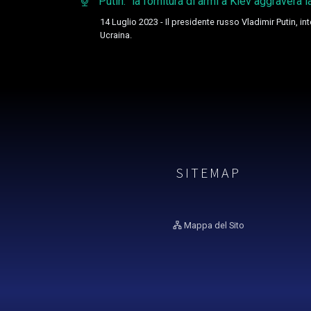
Putin: "la fornitura di armi a Kiev aggraverà l
14 Luglio 2023 - Il presidente russo Vladimir Putin, 
Ucraina.
SITEMAP
Mappa del Sito